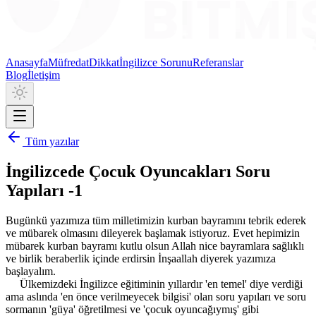
Anasayfa
Müfredat
Dikkat
İngilizce Sorunu
Referanslar
Blog
İletişim
Tüm yazılar
İngilizcede Çocuk Oyuncakları Soru
Yapıları -1
Bugünkü yazımıza tüm milletimizin kurban bayramını tebrik ederek
ve mübarek olmasını dileyerek başlamak istiyoruz. Evet hepimizin
mübarek kurban bayramı kutlu olsun Allah nice bayramlara sağlıklı
ve birlik beraberlik içinde erdirsin İnşaallah diyerek yazımıza
başlayalım.
Ülkemizdeki İngilizce eğitiminin yıllardır 'en temel' diye verdiği
ama aslında 'en önce verilmeyecek bilgisi' olan soru yapıları ve soru
sormanın 'güya' öğretilmesi ve 'çocuk oyuncağıymış' gibi