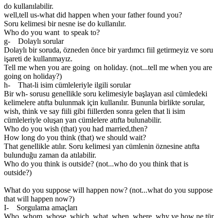
do kullanılabilir.
well,tell us-what did happen when your father found you?
Soru kelimesi bir nesne ise do kullanılır.
Who do you want to speak to?
g- Dolaylı sorular
Dolaylı bir soruda, özneden önce bir yardımcı fiil getirmeyiz ve soru
işareti de kullanmayız.
Tell me when you are going on holiday. (not...tell me when you are
going on holiday?)
h- That-li isim cümleleriyle ilgili sorular
Bir wh- sorusu genellikle soru kelimesiyle başlayan asıl cümledeki
kelimelere atıfta bulunmak için kullanılır. Bununla birlikte sorular,
wish, think ve say fiili gibi fiillerden sonra gelen that li isim
cümleleriyle oluşan yan cümlelere atıfta bulunabilir.
Who do you wish (that) you had married,then?
How long do you think (that) we should wait?
That genellikle atılır. Soru kelimesi yan cümlenin öznesine atıfta
bulunduğu zaman da atılabilir.
Who do you think is outside? (not...who do you think that is
outside?)
What do you suppose will happen now? (not...what do you suppose
that will happen now?)
I- Sorgulama amaçları
Who, whom, whose, which, what, when, where, why ve how ne tür