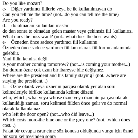
Do you like mozart?
c- Diğer yardımcı fiillerle veya be ile kullanılmayan do
Can you tell me the time? (not...do you can tell me the time)
Are you ready?
d- do olmadan kullanılan mastar
do dan sonra to olmadan gelen mastar veya çekimsiz fiil kullanırız.
What does the boss want? (not...what does the boss wants)
e- Özneden önce sadece yardımcı fiil kullanımı
Özneden önce sadece yardımcı fiil tam olarak fiil formu anlamında
gelebilir.
Yani fiilin kendisi değil.
is your mother coming tomorrow? (not...is coming your mother...)
Bu durum özne çok uzun bir ibareyse bile değişmez.
Where are the president and his family staying? (not...where are
staying the president...)
f- Özne olarak veya öznenin parçası olarak yer alan soru
kelimeleriyle birlikte kullanımda kelime düzeni
who, which, what veya whose özne veya öznenin parçası olarak
kullanıldığı zaman, soru kelimesi fiilden önce gelir ve do normal
olarak kullanılamaz.
who left the door open? (not...who did leave...)
Which costs more-the blue one or the grey one? (not...which does
cost...)
Fakat bir cevapta ısrar etme söz konusu olduğunda vurgu için öznel
bir soru kelimesinden sonra