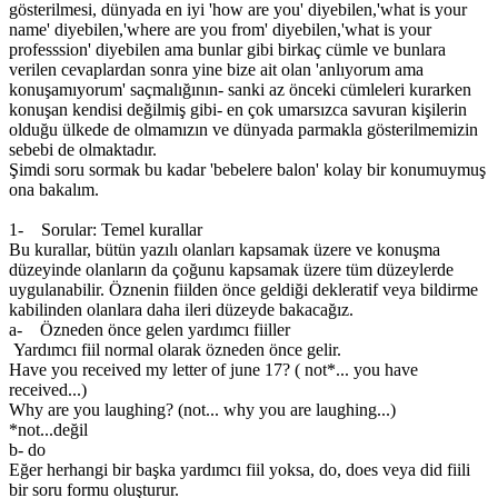
gösterilmesi, dünyada en iyi 'how are you' diyebilen,'what is your
name' diyebilen,'where are you from' diyebilen,'what is your
professsion' diyebilen ama bunlar gibi birkaç cümle ve bunlara
verilen cevaplardan sonra yine bize ait olan 'anlıyorum ama
konuşamıyorum' saçmalığının- sanki az önceki cümleleri kurarken
konuşan kendisi değilmiş gibi- en çok umarsızca savuran kişilerin
olduğu ülkede de olmamızın ve dünyada parmakla gösterilmemizin
sebebi de olmaktadır.
Şimdi soru sormak bu kadar 'bebelere balon' kolay bir konumuymuş
ona bakalım.
1- Sorular: Temel kurallar
Bu kurallar, bütün yazılı olanları kapsamak üzere ve konuşma
düzeyinde olanların da çoğunu kapsamak üzere tüm düzeylerde
uygulanabilir. Öznenin fiilden önce geldiği dekleratif veya bildirme
kabilinden olanlara daha ileri düzeyde bakacağız.
a- Özneden önce gelen yardımcı fiiller
Yardımcı fiil normal olarak özneden önce gelir.
Have you received my letter of june 17? ( not*... you have
received...)
Why are you laughing? (not... why you are laughing...)
*not...değil
b- do
Eğer herhangi bir başka yardımcı fiil yoksa, do, does veya did fiili
bir soru formu oluşturur.