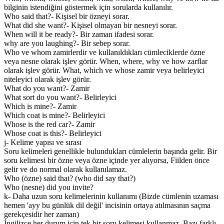
bilginin istendiğini göstermek için sorularda kullanılır.
Who said that?- Kişisel bir özneyi sorar.
What did she want?- Kişisel olmayan bir nesneyi sorar.
When will it be ready?- Bir zaman ifadesi sorar.
why are you laughing?- Bir sebep sorar.
Who ve whom zamirlerdir ve kullanıldıkları cümleciklerde özne
veya nesne olarak işlev görür. When, where, why ve how zarflar
olarak işlev görür. What, which ve whose zamir veya belirleyici
niteleyici olarak işlev görür.
What do you want?- Zamir
What sort do you want?- Belirleyici
Which is mine?- Zamir
Which coat is mine?- Belirleyici
Whose is the red car?- Zamir
Whose coat is this?- Belirleyici
j- Kelime yapısı ve sırası
Soru kelimeleri genellikle bulundukları cümlelerin başında gelir. Bir
soru kelimesi bir özne veya özne içinde yer alıyorsa, Fiilden önce
gelir ve do normal olarak kullanılamaz.
Who (özne) said that? (who did say that?)
Who (nesne) did you invite?
k- Daha uzun soru kelimelerinin kullanımı (Bizde cümlenin uzaması
hemen 'ayy bu günlük dil değil' incisinin ortaya atılmasının saçma
gerekçesidir her zaman)
İngilizce her durum için tek bir soru kelimesi kullanmaz. Bazı farklı