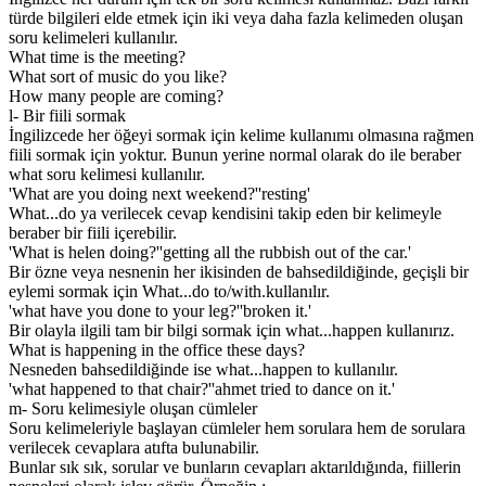
türde bilgileri elde etmek için iki veya daha fazla kelimeden oluşan
soru kelimeleri kullanılır.
What time is the meeting?
What sort of music do you like?
How many people are coming?
l- Bir fiili sormak
İngilizcede her öğeyi sormak için kelime kullanımı olmasına rağmen
fiili sormak için yoktur. Bunun yerine normal olarak do ile beraber
what soru kelimesi kullanılır.
'What are you doing next weekend?''resting'
What...do ya verilecek cevap kendisini takip eden bir kelimeyle
beraber bir fiili içerebilir.
'What is helen doing?''getting all the rubbish out of the car.'
Bir özne veya nesnenin her ikisinden de bahsedildiğinde, geçişli bir
eylemi sormak için What...do to/with.kullanılır.
'what have you done to your leg?''broken it.'
Bir olayla ilgili tam bir bilgi sormak için what...happen kullanırız.
What is happening in the office these days?
Nesneden bahsedildiğinde ise what...happen to kullanılır.
'what happened to that chair?''ahmet tried to dance on it.'
m- Soru kelimesiyle oluşan cümleler
Soru kelimeleriyle başlayan cümleler hem sorulara hem de sorulara
verilecek cevaplara atıfta bulunabilir.
Bunlar sık sık, sorular ve bunların cevapları aktarıldığında, fiillerin