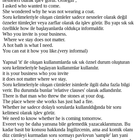
nesneleri olarak işlev görür. Örneğin ;
I asked who wanted to come.
She wondered why he was not wearing a coat.
Soru kelimeleriyle oluşan cümleler sadece nesneler olarak değil
özneler tümleçler veya zarflar olarak da işlev görür. Bu yapı sık sık
özellikle how ile başlayanlarda oldukça informaldir.
Who you invite is your business.
Where we stay does not matter.
A hot bath is what I need.
You can eat it how you like.(very informal)
Yapısal 'it' ile oluşan kullanımlarda sık sık öznel durum oluşturan
soru kelimeleriyle başlayan kullanımlar kullanılır.
it is your business who you invite
it does not matter where we stay.
Soru kelimeleriyle oluşan cümleler isimlerle ilgili daha fazla bilgi
verir. Bu durumda bunlar 'relative clauses' olarak adlandırılır.
There is that man who threw the stones at your dog.
The place where she works has just had a fire.
Whether ise sadece dolaylı sorularda kullanıldığında bir soru
kelimesi olarak işlev görür.
We need to know whether he is coming tomorrow.
Eveeet vay be daha yarısına bile gelemedik yazacaklarımızın. Bu
kadar basit bir konusu hakkında İngilizcenin, ama asıl komik olanı
düz cümleyi kurmadan soru sormayı pavlovun 'sample' ları yani