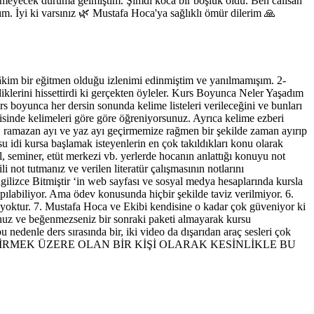
etmeyecek duruma gelmiştim. Şimdi koca bir boşluk oldu. Ben calisan
. İyi ki varsınız 🌿 Mustafa Hoca'ya sağlıklı ömür dilerim 🙏
hâkim bir eğitmen olduğu izlenimi edinmiştim ve yanılmamışım. 2-
iklerini hissettirdi ki gerçekten öyleler. Kurs Boyunca Neler Yaşadım
 boyunca her dersin sonunda kelime listeleri verileceğini ve bunları
inde kelimeleri göre göre öğreniyorsunuz. Ayrıca kelime ezberi
m, ramazan ayı ve yaz ayı geçirmemize rağmen bir şekilde zaman ayırıp
 idi kursa başlamak isteyenlerin en çok takıldıkları konu olarak
 seminer, etüt merkezi vb. yerlerde hocanın anlattığı konuyu not
 not tutmanız ve verilen literatür çalışmasının notlarını
gilizce Bitmiştir ‘in web sayfası ve sosyal medya hesaplarında kursla
yapılabiliyor. Ama ödev konusunda hiçbir şekilde taviz verilmiyor. 6.
i yoktur. 7. Mustafa Hoca ve Ekibi kendisine o kadar çok güveniyor ki
rsunuz ve beğenmezseniz bir sonraki paketi almayarak kursu
denle ders sırasında bir, iki video da dışarıdan araç sesleri çok
r. BU KURSU BİTİRMEK ÜZERE OLAN BİR KİŞİ OLARAK KESİNLİKLE BU