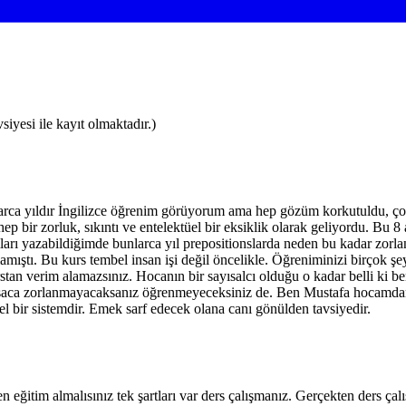
iyesi ile kayıt olmaktadır.)
arca yıldır İngilizce öğrenim görüyorum ama hep gözüm korkutuldu, çoc
 bir zorluk, sıkıntı ve entelektüel bir eksiklik olarak geliyordu. Bu 8
kımları yazabildiğimde bunlarca yıl prepositionslarda neden bu kadar zo
rmamıştı. Bu kurs tembel insan işi değil öncelikle. Öğreniminizi birço
an verim alamazsınız. Hocanın bir sayısalcı olduğu o kadar belli ki be
Kısaca zorlanmayacaksanız öğrenmeyeceksiniz de. Ben Mustafa hocamd
bir sistemdir. Emek sarf edecek olana canı gönülden tavsiyedir.
 eğitim almalısınız tek şartları var ders çalışmanız. Gerçekten ders ça