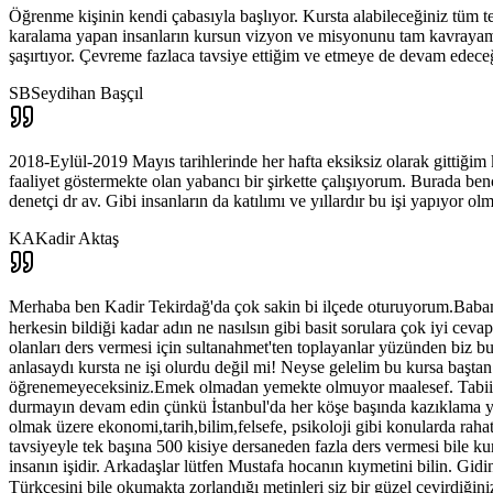
Öğrenme kişinin kendi çabasıyla başlıyor. Kursta alabileceğiniz tüm t
karalama yapan insanların kursun vizyon ve misyonunu tam kavrayamad
şaşırtıyor. Çevreme fazlaca tavsiye ettiğim ve etmeye de devam edec
SB
Seydihan Başçıl
2018-Eylül-2019 Mayıs tarihlerinde her hafta eksiksiz olarak gittiğim 
faaliyet göstermekte olan yabancı bir şirkette çalışıyorum. Burada b
denetçi dr av. Gibi insanların da katılımı ve yıllardır bu işi yapıyor olm
KA
Kadir Aktaş
Merhaba ben Kadir Tekirdağ'da çok sakin bi ilçede oturuyorum.Babam
herkesin bildiği kadar adın ne nasılsın gibi basit sorulara çok iyi ce
olanları ders vermesi için sultanahmet'ten toplayanlar yüzünden biz b
anlasaydı kursta ne işi olurdu değil mi! Neyse gelelim bu kursa başt
öğrenemeyeceksiniz.Emek olmadan yemekte olmuyor maalesef. Tabii sizin
durmayın devam edin çünkü İstanbul'da her köşe başında kazıklama yı
olmak üzere ekonomi,tarih,bilim,felsefe, psikoloji gibi konularda rah
tavsiyeyle tek başına 500 kisiye dersaneden fazla ders vermesi bile k
insanın işidir. Arkadaşlar lütfen Mustafa hocanın kıymetini bilin. Gid
Türkçesini bile okumakta zorlandığı metinleri siz bir güzel çevirdiğin