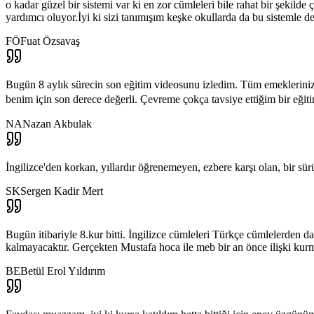
o kadar güzel bir sistemi var ki en zor cümleleri bile rahat bir şek
yardımcı oluyor.İyi ki sizi tanımışım keşke okullarda da bu sistemle de
FÖ
Fuat Özsavaş
Bugün 8 aylık sürecin son eğitim videosunu izledim. Tüm emekleriniz
benim için son derece değerli. Çevreme çokça tavsiye ettiğim bir eğiti
NA
Nazan Akbulak
İngilizce'den korkan, yıllardır öğrenemeyen, ezbere karşı olan, bir 
SK
Sergen Kadir Mert
Bugün itibariyle 8.kur bitti. İngilizce cümleleri Türkçe cümlelerden d
kalmayacaktır. Gerçekten Mustafa hoca ile meb bir an önce ilişki kur
BE
Betül Erol Yıldırım