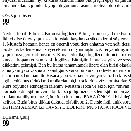
Faydası muazzam, iyi ki kursa katıldım hatta bittiği için epey üzgün
bir anne olarak gündelik yoğunluğumun arasında motive olup devam ett
ÖS
Özgür Sezen
Neden Tercih Ettim 1- Birincisi İngilizce Bitmiştir ’in sosyal medya
İkincisi ise ödev yapmazsak kurstaki kaydımızı sileceklerini söylemel
1. Mustafa hocanın bence en önemli yönü ders anlatma yeteneği dersi d
bizden ezberlememizi isteyeceklerini düşünmüştüm. Ama yanılmışım ç
yapmanıza gerek olmuyor. 3. Kurs ilerledikçe İngilizce bir metni oku
kurstan kopamıyorsunuz. 4. İngilizce Bitmiştir ‘in web sayfası ve sos
dikkatimi çekmişti. Ben bu kursu tamamlamak üzere olan birisi olarak
alma yani yazı yazma alışkanlığınız varsa bu kursun ödevlerinden korkm
çıkarmanızdan ibarettir. Kısaca yazı yazmayı sevmiyorsanız bu kurs siz
ilgili açıklamış oldukları kurallardan hiçbir şekilde taviz vermiyorlar
Kurs boyunca edindiğim izlenim, Mustafa Hoca ve ekibi için “unvan, gö
normalde dil eğitimi veren bir kursa gittiğinizde sizden eğitimin en a
sonlandırabiliyorsunuz. Çünkü bu kurumda PARA ÖNCELİKLİ değildir. Ta
geliyor. Buda biraz dikkat dağıtıcı olabiliyor. 2. Dersle ilgil
EĞİTİMİ ALMANIZI TAVSİYE EDERİM. MUSTAFA HOCA V
EÇ
Esma Çalış