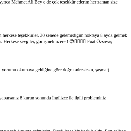
. Ayrıca Mehmet Ali Bey e de çok teşekkür ederim her zaman size
an herkese teşekkürler. 30 senede gelemediğim noktaya 8 ayda gelmek
rim. Herkese sevgiler, görüşmek üzere ! 😊✌🏼🙏🏼 Fuat Özsavaş
 bu yorumu okumaya geldiğine göre doğru adrestesin, şaşma:)
yaparsanız 8 kurun sonunda İngilizce ile ilgili probleminiz