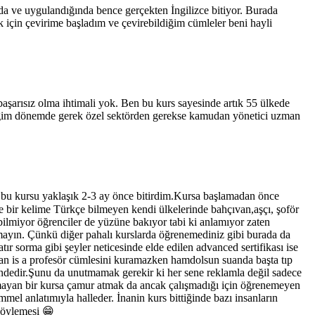
nda ve uygulandığında bence gerçekten İngilizce bitiyor. Burada
için çevirime başladım ve çevirebildiğim cümleler beni hayli
 başarısız olma ihtimali yok. Ben bu kurs sayesinde artık 55 ülkede
ittiğim dönemde gerek özel sektörden gerekse kamudan yönetici uzman
bu kursu yaklaşık 2-3 ay önce bitirdim.Kursa başlamadan önce
de bir kelime Türkçe bilmeyen kendi ülkelerinde bahçıvan,aşçı, şoför
bilmiyor öğrenciler de yüzüne bakıyor tabi ki anlamıyor zaten
amayın. Çünkü diğer pahalı kurslarda öğrenemediniz gibi burada da
r sorma gibi şeyler neticesinde elde edilen advanced sertifikası ise
an is a profesör cümlesini kuramazken hamdolsun suanda başta tıp
sindedir.Şunu da unutmamak gerekir ki her sene reklamla değil sadece
 olmayan bir kursa çamur atmak da ancak çalışmadığı için öğrenemeyen
mel anlatımıyla halleder. İnanin kurs bittiğinde bazı insanların
 söylemesi 😁