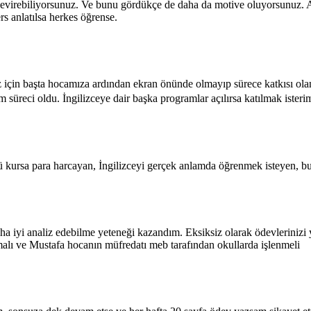
ilde çevirebiliyorsunuz. Ve bunu gördükçe de daha da motive oluyorsunuz
rs anlatılsa herkes öğrense.
 için başta hocamıza ardından ekran önünde olmayıp sürece katkısı ol
m süreci oldu. İngilizceye dair başka programlar açılırsa katılmak iste
sürü kursa para harcayan, İngilizceyi gerçek anlamda öğrenmek isteyen,
aha iyi analiz edebilme yeteneği kazandım. Eksiksiz olarak ödevlerinizi 
malı ve Mustafa hocanın müfredatı meb tarafından okullarda işlenmeli