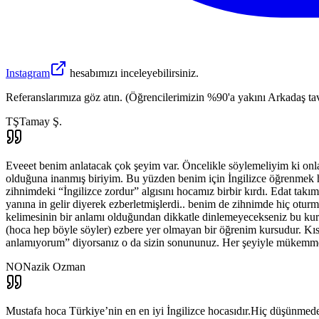
Instagram
hesabımızı inceleyebilirsiniz.
Referanslarımıza göz atın. (Öğrencilerimizin %90'a yakını Arkadaş tavs
TŞ
Tamay Ş.
Eveeet benim anlatacak çok şeyim var. Öncelikle söylemeliyim ki onl
olduğuna inanmış biriyim. Bu yüzden benim için İngilizce öğrenmek hep
zihnimdeki “İngilizce zordur” algısını hocamız birbir kırdı. Edat ta
yanına in gelir diyerek ezberletmişlerdi.. benim de zihnimde hiç otu
kelimesinin bir anlamı olduğundan dikkatle dinlemeyecekseniz bu kurst
(hoca hep böyle söyler) ezbere yer olmayan bir öğrenim kursudur. 
anlamıyorum” diyorsanız o da sizin sonununuz. Her şeyiyle mükemmel 
NO
Nazik Ozman
Mustafa hoca Türkiye’nin en en iyi İngilizce hocasıdır.Hiç düşünmeden