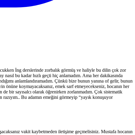
ukken İng derslerinde zorbalık görmüş ve haliyle bu dilin çok zor
 ay nasıl bu kadar hızlı geçti hiç anlamadım. Ama her dakikasında
rlandığımı anlamlandıramadım. Çünkü bize bunun yanına of gelir, bunun
k şeyin önüne koymayacaksanız, emek sarf etmeyecekseniz, hocanın her
n de bir sayısalcı olarak öğrenirken zorlanmadım. Çok sistematik
an razıyım.. Bu adamın emeğini görmeyip “yayık konuşuyor
lışacaksanız vakit kaybetmeden iletişime geçmelisiniz. Mustafa hocanın