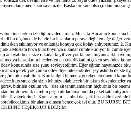
üm, sonsuza dek devam etse ve her hafta 20 sayfa ödev yazsam şikayet 
iysem tamamen sizin sayenizde. Başka bir kurs olsa çoktan bırakmıştım
 hesabını incelerken izlediğim videolardan, Mustafa Hocanın konusuna 
eri idi bu düşünce de bende bu insanların paraya değil emeğe değer verd
inlerken sıkılmıyor ve anlattığı konuyu çok kolay anlıyorsunuz. 2. Kurs
ünkü Mustafa hoca kurs boyunca o kadar cümle kuruyor ki cümle içeris
yup anlayabilmek size o kadar keyif veriyor ki kurs boyunca iki bayra
yal medya hesaplarını incelerken en çok dikkatimi çeken şey ödev konusu
 ödev konusunda size şunu söyleyebilirim. Eğer eğitim hayatınızda okul,
anıza gerek yok çünkü ödev diye nitelendirilen şey aslında dersle ilgili
e göre olmayabilir. 5. Kursla ilgili bilmeniz gereken en önemli konu İn
. Sadece kurs sırasında sizin lehinize olabilecek bir takım düzenlemeler 
rev, bitirilen okulun vb. “size ait tanımlamaların hiçbirinin bir önem
zından bir dönemlik ücretini peşin alırlar ama burada paket satın alıyo
vsiyelerim 1. Kurs sanırım İstanbul da işlek bir cadde üzerinde bu ne
i anlık soru sorabileceğimiz bir alanın olması bence çok iyi olu
E EKİBİNE TEŞEKKÜR EDERİM