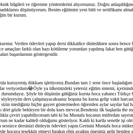
eknik bilgileri ve öğrenme yöntemlerini alıyorsunuz. Doğru anlaşıldığı
ıklarını düşünüyorum. Benim eğitimim yeni bitti ve sertifikamı almak 
eğim bir kurum.
kurstur. Verilen ödevleri yapıp dersi dikkatlice dinledikten sonra bence
ence amaçları farklı olan bazı kötüleme yorumları yapılmış fakat ben g
aları başarılarının göstergesidir.
la kuruyemiş dükkanı işletiyoruz.Bundan tam 1 sene önce başladığım 
vaplar veriyordum😂Öyle ya ülkemizdeki yetersiz eğitim sistemi, içerisin
u durumdayız. Şöyle bir düşünün gittiğiniz kursta hoca yabancı Türkçe 
an söyleyeyim ders çalışmayacaksanız boşuna bu kursa gelip vakit harc
 istediğiniz hiçbir gayret göstermeden öğrenilen aylar sayılar hal hatı
 dört gözle bekleyen bir dolu kurs mevcut.Bendeniz ilk başlarda the m
atlıkla çeviri yapabiliyorsam tabi ki bu Mustafa hocanın müfredatı saye
ursun ne kadar kaliteli olduğunu gösteriyor. Kaldı ki kartla senetle işi
in sessizce dersinizi dinleyin ödevleri yapın.Gerisini Mustafa hoca mükem
izde hocaya teşekkür etmeyi bırakın elini ayağını öpesiniz gelir benden