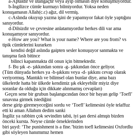
a-Aptaldır ve utangaçtır veya ayıp olmasın diye konuşmuyordur.
b-İngilizce cümle kurmayı bilmiyordur. Yoksa neden
konuşamasın Allah(c.c) ağız, dil vermiş.
c-Aslında okuyup yazma işini de yapamıyor fakat öyle yaptığını
sanıyordur.
d-Dilsizdir ve çevresine anlatamıyordur herkes dili var ama
konuşamıyor sanıyordur.
e-How are you? What is your name? Where are you from? vs
tipik cümlelerini kurarken
kendisi değil aslında gaipten sesler konuşuyor sanmakta ve
tanışma faslı bitince
bilinci kapanmakta dil onun için bitmektedir.
f- Bu şık -e- şıkkından sonra -g- şıkkından önce geliyor.
(Tüm dünyada herkes ya -b-şıkkını veya -d- şıkkını cevap olarak
veriyormuş. Mantıklı ve bilimsel olan bunlar diye, ama bazı
ülkelerde hatta bir ülkede kendimiz şık ekleyebilir miyiz diye
soranlar da olduğu için dikkate alınmamış cevapları)
Geçen sene bir grubun başlangıcından önce bir bayan gelip ‘Toefl’
sınavına girmek istediğini
derse girip giremeyeceğini sordu ve ‘Toefl’ kelimesini öyle telaffuz
etti ki aman Allahım dedim sanki
İngiliz ya rabbim çok sevindim tabii, iyi şan dersi almıştı bizden
önceki kursta. Neyse cümle örneklerinden
biri şuyd: ‘The punishment is a fine.’bizim toefl kelimesini Oxfordlu
gibi söyleyen hanımımız hemen