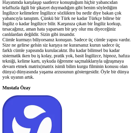
Hayatımda karşılaşıp saatlerce konuştuğum hiçbir yabancıdan
telaffuzla ilgili bir şikayet duymadığım gibi benim söylediğim
İngilizce kelimelere İngilizce sözlükten bu nedir diye bakan çok
yabancıyla tanıştım. Çünkü bir Türk ne kadar Türkçe bilirse bir
İngiliz o kadar İngilizce bilir. Karşınıza çıkan bir İngiliz korkup,
tırsacağınız, aman hata yaparsam bir şey olur mu diyeceğiniz
canlılardan değildir. Sizin gibi insandır.
Cümle kurmayı biliyorsanız konuşun. Sadece üç cümle yapısı vardır.
Size ne gelirse gelsin siz karşıya ne kurarsanız kurun sadece üç
farklı cümle yapısında kurulacaktır. Bu kadar bilimsel bu kadar
sistematik iken bu iş kolay, pratik yok, basit İngilizce, hipnoz, hafıza
tekniği, kelime kartı, uykuda öğrenme saçmalıklarıyla uğraşmaya
devam etmek matrix(matrix isimli bilim kurgu filminin konusu olan
dünya) dünyasında yaşama arzusunun göstergesidir. Öyle bir dünya
yok uyanın artık.
Mustafa Özay