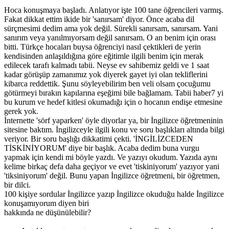
Hoca konuşmaya başladı. Anlatıyor işte 100 tane öğrencileri varmış.
Fakat dikkat ettim ikide bir 'sanırsam' diyor. Önce acaba dil
sürçmesimi dedim ama yok değil. Sürekli sanırsam, sanırsam. Yani
sanırım veya yanılmıyorsam değil sanırsam. O an benim için orası
bitti. Türkçe hocaları buysa öğrenciyi nasıl çektikleri de yerin
kendisinden anlaşıldığına göre eğitimle ilgili benim için merak
edilecek tarafı kalmadı tabii. Neyse ev sahibemiz geldi ve 1 saat
kadar görüşüp zamanımız yok diyerek gayet iyi olan tekliflerini
kibarca reddettik. Şunu söyleyebilirim ben veli olsam çocuğumu
götürmeyi bırakın kapılarına eşeğimi bile bağlamam. Tabii haber7 yi
bu kurum ve hedef kitlesi okumadığı için o hocanın endişe etmesine
gerek yok.
İnternette 'sörf yaparken' öyle diyorlar ya, bir İngilizce öğretmeninin
sitesine baktım. İngilizceyle ilgili konu ve soru başlıkları altında bilgi
veriyor. Bir soru başlığı dikkatimi çekti. 'İNGİLİZCEDEN
TİSKİNİYORUM' diye bir başlık. Acaba dedim buna vurgu
yapmak için kendi mi böyle yazdı. Ve yazıyı okudum. Yazıda aynı
kelime birkaç defa daha geçiyor ve evet 'tiskiniyorum' yazıyor yani
'tiksiniyorum' değil. Bunu yapan İngilizce öğretmeni, bir öğretmen,
bir dilci.
100 kişiye sordular İngilizce yazıp İngilizce okuduğu halde İngilizce
konuşamıyorum diyen biri
hakkında ne düşünülebilir?