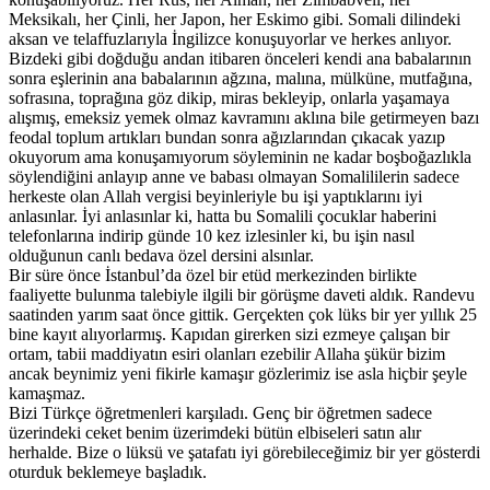
Meksikalı, her Çinli, her Japon, her Eskimo gibi. Somali dilindeki
aksan ve telaffuzlarıyla İngilizce konuşuyorlar ve herkes anlıyor.
Bizdeki gibi doğduğu andan itibaren önceleri kendi ana babalarının
sonra eşlerinin ana babalarının ağzına, malına, mülküne, mutfağına,
sofrasına, toprağına göz dikip, miras bekleyip, onlarla yaşamaya
alışmış, emeksiz yemek olmaz kavramını aklına bile getirmeyen bazı
feodal toplum artıkları bundan sonra ağızlarından çıkacak yazıp
okuyorum ama konuşamıyorum söyleminin ne kadar boşboğazlıkla
söylendiğini anlayıp anne ve babası olmayan Somalililerin sadece
herkeste olan Allah vergisi beyinleriyle bu işi yaptıklarını iyi
anlasınlar. İyi anlasınlar ki, hatta bu Somalili çocuklar haberini
telefonlarına indirip günde 10 kez izlesinler ki, bu işin nasıl
olduğunun canlı bedava özel dersini alsınlar.
Bir süre önce İstanbul’da özel bir etüd merkezinden birlikte
faaliyette bulunma talebiyle ilgili bir görüşme daveti aldık. Randevu
saatinden yarım saat önce gittik. Gerçekten çok lüks bir yer yıllık 25
bine kayıt alıyorlarmış. Kapıdan girerken sizi ezmeye çalışan bir
ortam, tabii maddiyatın esiri olanları ezebilir Allaha şükür bizim
ancak beynimiz yeni fikirle kamaşır gözlerimiz ise asla hiçbir şeyle
kamaşmaz.
Bizi Türkçe öğretmenleri karşıladı. Genç bir öğretmen sadece
üzerindeki ceket benim üzerimdeki bütün elbiseleri satın alır
herhalde. Bize o lüksü ve şatafatı iyi görebileceğimiz bir yer gösterdi
oturduk beklemeye başladık.