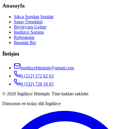
Anasayfa
Sıkça Sorulan Sorular
Sınav Örnekleri
Böyleysen Gelme
İngilizce Sorunu
Referanslar
Basında Biz
İletişim
ingilizcebitmistir@gmail.com
0 (212) 572 62 63
0 (532) 728 18 05
©
2026
İngilizce Bitmiştir. Tüm hakları saklıdır.
Dünyanın en kolay dili İngilizce