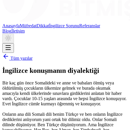
Anasayfa
Müfredat
Dikkat
İngilizce Sorunu
Referanslar
Blog
İletişim
Tüm yazılar
İngilizce konuşmanın diyalektiği
Bir kaç gün önce Somalideki ve anne ve babaları ölmüş veya
öldürülmüş çocukların ülkemize gelmek ve burada okumak
amacıyla kendi ülkelerinde sınavlara girdiklerini anlatan bir haber
vardı. Çocuklar 10-15 yaşları arasında ve hepsi İngilizce konuşuyor.
Evet İngilizce cümle kurmayı öğrenmiş ve konuşuyor.
Onların ana dili Somali dili benim Türkçe ve ben onların İngilizce
dediklerini anlıyorum yani ortak bir dilimiz oldu. Onlar Somali
dilinde düşünüyor. Ben Türkçe düşünüyorum. Ama İngilizce
konuşabiliyoruz. Her Rus, her Alman, her Zimbabveli, her