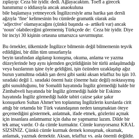
zıplayıp: Ceza bir iyidir. dedi. Ağlayacaktım. Toefl a girecek
hanımımız o iddiasıyla ancak anaokuluna
bile başlamaya yetmeyecek İngilizcesiyle ama harika şan dersli
ağzıyla ‘fine’ kelimesinin bu cümlede gramatik olarak asla
‘adjective’ olamayacağını (çünkü başında -a- artikeli var) ancak
‘noun’ olabileceğini görememiş Türkçede de: Ceza bir iyidir. Diye
bir inciyi 30 kişinin ortasına umarsızca savurmuştur.
Bu örnekler, ülkemizde İngilizce bilmenin değil bilmemenin teşvik
edildiğini, bir dilin tüm unsurlarıyla
beyin tarafından algılanıp konuşma, okuma, anlama ve yazma
düzeylerinde hep aynı işlemden geçirildiğinin bir türlü anlaşılmadığı
veya bazılarının işine öyle geldiğini, işin özünden uzaklaşılıp ağız
burun yamultma odaklı şan dersi gibi sanki aksan telaffuz bu işin 10.
sıradaki değil 1. sıradaki önemi haiz (öneme haiz değil) noktasıymış
gibi sunulduğunu, bir Somalili hayatında İngiliz görmediği halde bir
Zimbabveli hayatında bir İngiliz görmediği halde bir Eskimo
hayatında İngiliz görmediği halde tabiri caizse şakır şakır
konuşurken Sultan Ahmet’ten toplanmış İngilizlerin kurslarda cirit
attığı bir ortamda bir Türk vatandaşının neden tanışmaktan öteye
geçemediğini göstermek, anlatmak, ifade etmek, gözlerini açmak
için insanlara anlatmamız için daha ne yapmamız lazım. Dilde bir
tek amaç vardır. O da cümle kurmaktır. Cümle kuruyorsanız KRAL
SİZSİNİZ. Çünkü cümle kurmak demek konuşmak, okumak,
anlamak, yazmak demektir. Aksan, telaffuz vs. asla önemli değildir.