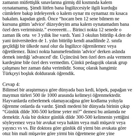
zamanın müfettişlik sınavlarına girmiş dil kısmında kalem
oynatamamış. Şimdi lütfen bana İngilizcesiyle ilgili kurduğu
cümlelere bakıp irdeleyerek o kalem oynar mı oynamaz mı kısaca
bakalım. kapıdan girdi. Önce “hocam ben 12 sene bilmem ne
kursuna gittim 'advice' düzeydeyim ama kalem oynatamadım bana
özel ders verirmisiniz.” eveeeeettt… Birinci nokta 12 senede o
zaman ilk orta ve 3 yıllık lise vardı. Yani 3 okulun bitirilip 4.den de
yani üniversiteden de 1. yılın bitirilip kendi anadilinde 2. sınıfa
geçildiği bir ülkede nasıl olur da İngilizce öğrenilemez veya
öğretilemez. İkinci nokta hanımefendinin 'advice' derken aslında
demek istediği 'advanced' dir. Üçüncüsü ben özel ders asla vermem
kardeşime bile özel ders vermedim. Çünkü pedagojik olarak grup
çalışması her zaman daha verimlidir. Sonuç olarak hangimiz
Türkçeyi boşluk doldurarak öğrendik.
Cevap 4:
Bilimsel bir araştırmaya göre dünyada bazı kedi, köpek, papağan ve
maymun türleri 500 ile 1000 arasında kelimeyi öğrenmektedir.
Hayvanlarda ezberlemek olamayacağına göre kodlama yoluyla
öğrenme onlarda da vardır. Şimdi medeni bir dünyada birinin çıkıp
“Günlük dilde 300-500 kelime yeter mi?” demesi bu anlamda ne
demektir. Asla bir doktor günlük dilde 300-500 kelimenin yettiğini
söyleyemez veya bir avukat veya hakim veya mali müşavir veya
yayıncı vs vs. Bir doktora göre günlük dil yirmi bin avukata göre
otuz bin mali müşavire göre yirmi bin öğretmene göre yine