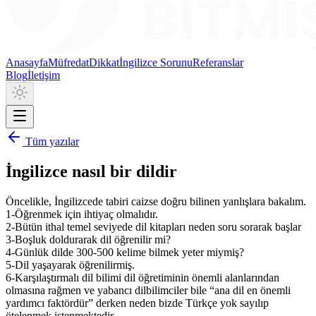
Anasayfa
Müfredat
Dikkat
İngilizce Sorunu
Referanslar
Blog
İletişim
Tüm yazılar
İngilizce nasıl bir dildir
Öncelikle, İngilizcede tabiri caizse doğru bilinen yanlışlara bakalım.
1-Öğrenmek için ihtiyaç olmalıdır.
2-Bütün ithal temel seviyede dil kitapları neden soru sorarak başlar
3-Boşluk doldurarak dil öğrenilir mi?
4-Günlük dilde 300-500 kelime bilmek yeter miymiş?
5-Dil yaşayarak öğrenilirmiş.
6-Karşılaştırmalı dil bilimi dil öğretiminin önemli alanlarından
olmasına rağmen ve yabancı dilbilimciler bile “ana dil en önemli
yardımcı faktördür” derken neden bizde Türkçe yok sayılıp
ötelenmek istenmektedir.