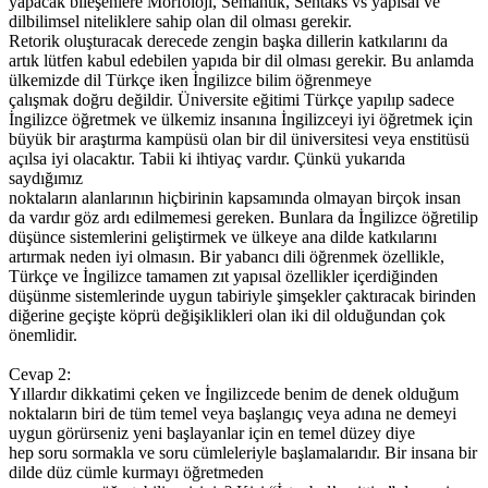
yapacak bileşenlere Morfoloji, Semantik, Sentaks vs yapısal ve
dilbilimsel niteliklere sahip olan dil olması gerekir.
Retorik oluşturacak derecede zengin başka dillerin katkılarını da
artık lütfen kabul edebilen yapıda bir dil olması gerekir. Bu anlamda
ülkemizde dil Türkçe iken İngilizce bilim öğrenmeye
çalışmak doğru değildir. Üniversite eğitimi Türkçe yapılıp sadece
İngilizce öğretmek ve ülkemiz insanına İngilizceyi iyi öğretmek için
büyük bir araştırma kampüsü olan bir dil üniversitesi veya enstitüsü
açılsa iyi olacaktır. Tabii ki ihtiyaç vardır. Çünkü yukarıda
saydığımız
noktaların alanlarının hiçbirinin kapsamında olmayan birçok insan
da vardır göz ardı edilmemesi gereken. Bunlara da İngilizce öğretilip
düşünce sistemlerini geliştirmek ve ülkeye ana dilde katkılarını
artırmak neden iyi olmasın. Bir yabancı dili öğrenmek özellikle,
Türkçe ve İngilizce tamamen zıt yapısal özellikler içerdiğinden
düşünme sistemlerinde uygun tabiriyle şimşekler çaktıracak birinden
diğerine geçişte köprü değişiklikleri olan iki dil olduğundan çok
önemlidir.
Cevap 2:
Yıllardır dikkatimi çeken ve İngilizcede benim de denek olduğum
noktaların biri de tüm temel veya başlangıç veya adına ne demeyi
uygun görürseniz yeni başlayanlar için en temel düzey diye
hep soru sormakla ve soru cümleleriyle başlamalarıdır. Bir insana bir
dilde düz cümle kurmayı öğretmeden