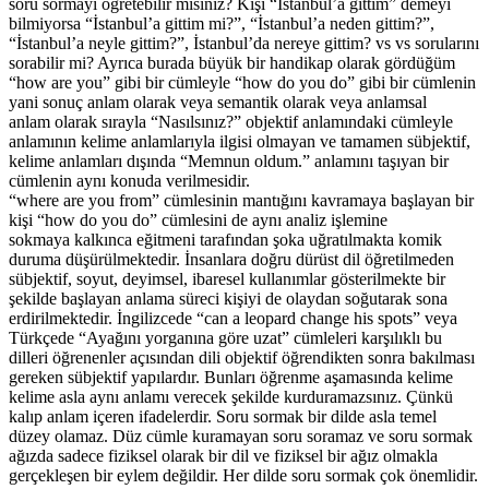
soru sormayı öğretebilir misiniz? Kişi “İstanbul’a gittim” demeyi
bilmiyorsa “İstanbul’a gittim mi?”, “İstanbul’a neden gittim?”,
“İstanbul’a neyle gittim?”, İstanbul’da nereye gittim? vs vs sorularını
sorabilir mi? Ayrıca burada büyük bir handikap olarak gördüğüm
“how are you” gibi bir cümleyle “how do you do” gibi bir cümlenin
yani sonuç anlam olarak veya semantik olarak veya anlamsal
anlam olarak sırayla “Nasılsınız?” objektif anlamındaki cümleyle
anlamının kelime anlamlarıyla ilgisi olmayan ve tamamen sübjektif,
kelime anlamları dışında “Memnun oldum.” anlamını taşıyan bir
cümlenin aynı konuda verilmesidir.
“where are you from” cümlesinin mantığını kavramaya başlayan bir
kişi “how do you do” cümlesini de aynı analiz işlemine
sokmaya kalkınca eğitmeni tarafından şoka uğratılmakta komik
duruma düşürülmektedir. İnsanlara doğru dürüst dil öğretilmeden
sübjektif, soyut, deyimsel, ibaresel kullanımlar gösterilmekte bir
şekilde başlayan anlama süreci kişiyi de olaydan soğutarak sona
erdirilmektedir. İngilizcede “can a leopard change his spots” veya
Türkçede “Ayağını yorganına göre uzat” cümleleri karşılıklı bu
dilleri öğrenenler açısından dili objektif öğrendikten sonra bakılması
gereken sübjektif yapılardır. Bunları öğrenme aşamasında kelime
kelime asla aynı anlamı verecek şekilde kurduramazsınız. Çünkü
kalıp anlam içeren ifadelerdir. Soru sormak bir dilde asla temel
düzey olamaz. Düz cümle kuramayan soru soramaz ve soru sormak
ağızda sadece fiziksel olarak bir dil ve fiziksel bir ağız olmakla
gerçekleşen bir eylem değildir. Her dilde soru sormak çok önemlidir.