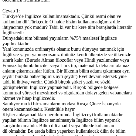
Cevap 1:
Türkiye’de İngilizce kullanılmamaktadır. Çünkü resmi olan ve
kullanılan dil Türkçedir. O halde bizim kullanamadığımız dile
ihtiyacımız yok mudur? Tabii ki var bir kere tüm branşlarda literatür
İngilizcedir.
Dünyadaki tüm bilimsel yayınların %75’i maalesef İngilizce
yapılmaktadır.
Yani konunuzda ordinaryüs olsanız bunu dünyaya tanıtmak için
İngilizce yayın yapmıyorsanız ününüz kendi ülkenizde ve ülkenizle
sınırlı kalır. (Burada Alman filozoflar veya Hintli yazılımcılar veya
Fransız toplumbilimciler veya Türk tıp, matematik dehaları olamaz
anlamı çıkarmasınlar lütfen. Bir ülkenin bilim adamı çıkarması ayrı
şeydir burada bahsettiğimiz ayrı şeydir).Evet devam edersek yine
tabii ki ihtiyaç vardır. Çünkü birçok şirket yazılı ve sözlü
görüşmelerini İngilizce yapmaktadır. Birçok bölgede bölgesel
konumsal yöresel mevsimsel vs olgulardan dolayı gelen yabancılara
hizmet ve hitap İngilizcedir.
Sanılıyor mu ki bir zamanların modası Rusça Çince İspanyolca
önem kazanmaktadır. Kesinlikle hayır.
Kişiler anlaşamadıkları her durumda İngilizceyi kullanmaktadır.
yapılan bilimin İngilizce tanıtılmasıyla İngilizce bilim yapmak
karıştırılmamalıdır. Bilim dili anadil veya ülkede kullanılan
dil olmalıdır. Bu arada bilim yaparken kullanılacak dilin de bilim