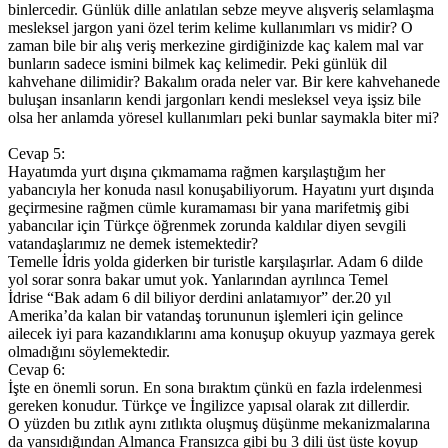
binlercedir. Günlük dille anlatılan sebze meyve alışveriş selamlaşma
mesleksel jargon yani özel terim kelime kullanımları vs midir? O
zaman bile bir alış veriş merkezine girdiğinizde kaç kalem mal var
bunların sadece ismini bilmek kaç kelimedir. Peki günlük dil
kahvehane dilimidir? Bakalım orada neler var. Bir kere kahvehanede
buluşan insanların kendi jargonları kendi mesleksel veya işsiz bile
olsa her anlamda yöresel kullanımları peki bunlar saymakla biter mi?
Cevap 5:
Hayatımda yurt dışına çıkmamama rağmen karşılaştığım her
yabancıyla her konuda nasıl konuşabiliyorum. Hayatını yurt dışında
geçirmesine rağmen cümle kuramaması bir yana marifetmiş gibi
yabancılar için Türkçe öğrenmek zorunda kaldılar diyen sevgili
vatandaşlarımız ne demek istemektedir?
Temelle İdris yolda giderken bir turistle karşılaşırlar. Adam 6 dilde
yol sorar sonra bakar umut yok. Yanlarından ayrılınca Temel
İdrise “Bak adam 6 dil biliyor derdini anlatamıyor” der.20 yıl
Amerika’da kalan bir vatandaş torununun işlemleri için gelince
ailecek iyi para kazandıklarını ama konuşup okuyup yazmaya gerek
olmadığını söylemektedir.
Cevap 6:
İşte en önemli sorun. En sona bıraktım çünkü en fazla irdelenmesi
gereken konudur. Türkçe ve İngilizce yapısal olarak zıt dillerdir.
O yüzden bu zıtlık aynı zıtlıkta oluşmuş düşünme mekanizmalarına
da yansıdığından Almanca Fransızca gibi bu 3 dili üst üste koyup