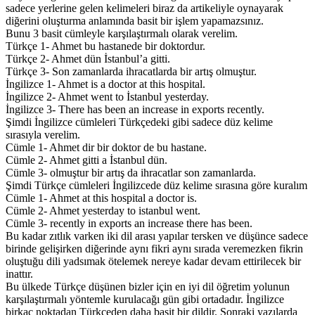
sadece yerlerine gelen kelimeleri biraz da artikeliyle oynayarak
diğerini oluşturma anlamında basit bir işlem yapamazsınız.
Bunu 3 basit cümleyle karşılaştırmalı olarak verelim.
Türkçe 1- Ahmet bu hastanede bir doktordur.
Türkçe 2- Ahmet dün İstanbul’a gitti.
Türkçe 3- Son zamanlarda ihracatlarda bir artış olmuştur.
İngilizce 1- Ahmet is a doctor at this hospital.
İngilizce 2- Ahmet went to İstanbul yesterday.
İngilizce 3- There has been an increase in exports recently.
Şimdi İngilizce cümleleri Türkçedeki gibi sadece düz kelime
sırasıyla verelim.
Cümle 1- Ahmet dir bir doktor de bu hastane.
Cümle 2- Ahmet gitti a İstanbul dün.
Cümle 3- olmuştur bir artış da ihracatlar son zamanlarda.
Şimdi Türkçe cümleleri İngilizcede düz kelime sırasına göre kuralım
Cümle 1- Ahmet at this hospital a doctor is.
Cümle 2- Ahmet yesterday to istanbul went.
Cümle 3- recently in exports an increase there has been.
Bu kadar zıtlık varken iki dil arası yapılar tersken ve düşünce sadece
birinde gelişirken diğerinde aynı fikri aynı sırada veremezken fikrin
oluştuğu dili yadsımak ötelemek nereye kadar devam ettirilecek bir
inattır.
Bu ülkede Türkçe düşünen bizler için en iyi dil öğretim yolunun
karşılaştırmalı yöntemle kurulacağı gün gibi ortadadır. İngilizce
birkaç noktadan Türkçeden daha basit bir dildir. Sonraki yazılarda