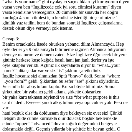
“what is your name” gibi oyalayıcı saçmalıkları iyi kuruyorum diyen
varsa veya ben “İngilizcede çok iyi soru cümlesi kurarım” diyen
varsa kendisine vereceğimiz 20 cümlelik bir sınavda her doğru
kurduğu 4 soru cümlesi için kendisine istediği bir şehrimizde 1
günlük yaz tatilini hem de bundan sonraki İngilizce çalışmalarına
destek olsun diye vermeyi çok isterim.
Cevap 3:
Benim ortaokulda lisede okurken yabancı dilim Almancaydı. Hep
öyle derler ya 9 ortalamayla bitirmeme rağmen Almanca biliyorum
demeye utanırım ve demem zaten. Size İngilizce öğretecek bir yere
gittiniz herkese kuşe kağıda basılı hani jan janlı derler ya işte
öyle kitaplar verildi. Açtınız ilk sayfalarda diyor ki “what...your
name?” altta şıklar var ve siz “is” şıkkını işaretlediniz.
İngiliz hocanız sizi alnınızdan öptü “bravo” dedi. Sonra “where
...you from?” geldi. Şıklardan bu sefer “are” şıkkını söylediniz.
Ve sınıfta bir alkış tufanı koptu. Kursu böyle bitirdiniz. Sonra
şirketinize bir yabancı geldi adama şirkette dolaşırken
bir yaka kartı takması söylendi ve size “for what purpose is this
card?” dedi. Eveeeet şimdi alkış tufanı veya öpücükler yok. Peki ne
var
hani boşluk olsa da doldursam diye bekleyen siz evet siz! Çünkü
iletişim dilde cümle kurmakla olur dolacak boşluk beklemekle
elinde “upper” “advanced” duvar kağıdı değerindeki belgeyle
dolaşmakla değil. Geçmiş yıllarda bir şehirde bir bayan geldi. O